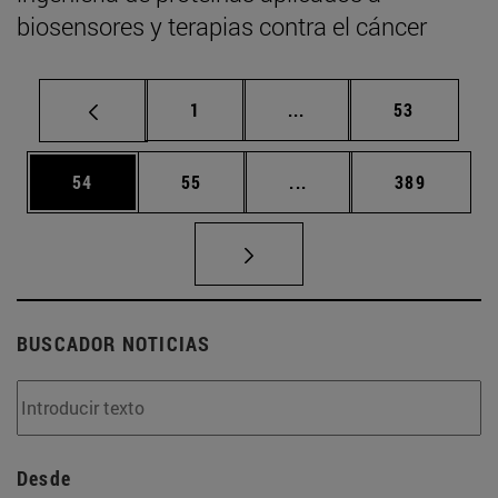
biosensores y terapias contra el cáncer
Página
Páginas intermedias Us
Página
1
...
53
Página
Página
Páginas intermedias U
Página
54
55
...
389
BUSCADOR NOTICIAS
Desde