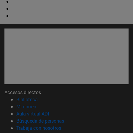
Accesos directos
(abre en nueva ventana)
Biblioteca
(abre en nueva ventana)
Mi correo
(abre en nueva ventana)
Aula virtual ADI
(abre en nueva ventana)
Búsqueda de personas
(abre en nueva ventana)
Trabaja con nosotros