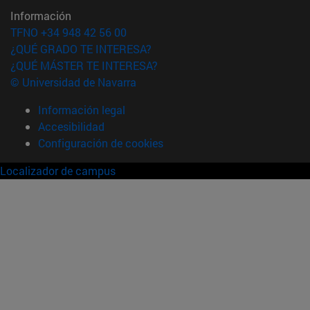
Información
TFNO +34 948 42 56 00
¿QUÉ GRADO TE INTERESA?
¿QUÉ MÁSTER TE INTERESA?
© Universidad de Navarra
Información legal
Accesibilidad
Configuración de cookies
Localizador de campus