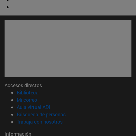
Accesos directos
(abre en nueva ventana)
Biblioteca
(abre en nueva ventana)
Mi correo
(abre en nueva ventana)
Aula virtual ADI
(abre en nueva ventana)
Búsqueda de personas
(abre en nueva ventana)
Trabaja con nosotros
Información