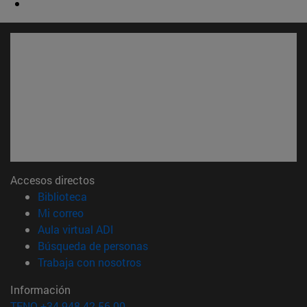
Accesos directos
(abre en nueva ventana)
Biblioteca
(abre en nueva ventana)
Mi correo
(abre en nueva ventana)
Aula virtual ADI
(abre en nueva ventana)
Búsqueda de personas
(abre en nueva ventana)
Trabaja con nosotros
Información
TFNO +34 948 42 56 00