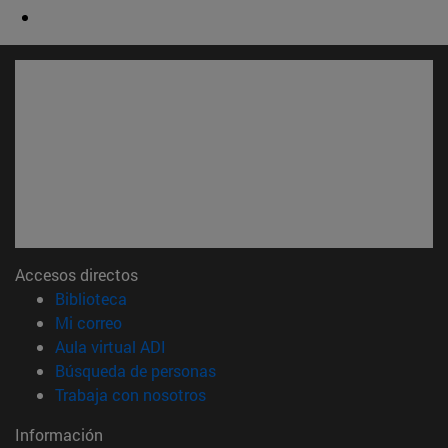
Accesos directos
(abre en nueva ventana)
Biblioteca
(abre en nueva ventana)
Mi correo
(abre en nueva ventana)
Aula virtual ADI
(abre en nueva ventana)
Búsqueda de personas
(abre en nueva ventana)
Trabaja con nosotros
Información