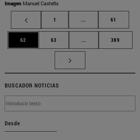
Imagen
Manuel Castells
Página
Páginas intermedias Us
Página
1
...
61
Página
Página
Páginas intermedias U
Página
62
63
...
389
BUSCADOR NOTICIAS
Desde