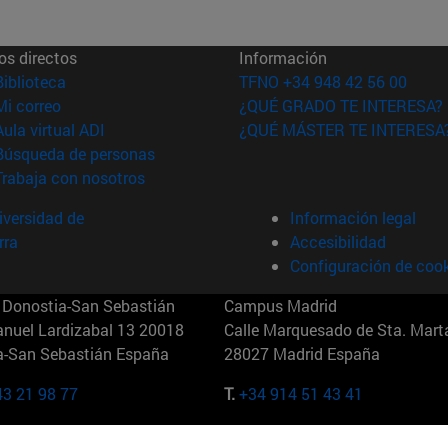
os directos
Información
(abre en nueva ventana)
Biblioteca
TFNO +34 948 42 56 00
(abre en nueva ventana)
Mi correo
¿QUÉ GRADO TE INTERESA?
(abre en nueva ventana)
Aula virtual ADI
¿QUÉ MÁSTER TE INTERESA
(abre en nueva ventana)
Búsqueda de personas
(abre en nueva ventana)
Trabaja con nosotros
versidad de
Información legal
rra
Accesibilidad
Configuración de coo
Donostia-San Sebastián
Campus Madrid
anuel Lardizabal 13 20018
Calle Marquesado de Sta. Marta
a-San Sebastián España
28027 Madrid España
43 21 98 77
T.
+34 914 51 43 41
Nueva York (IESE)
Campus Munich (IESE)