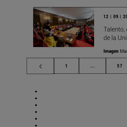
12 | 09 | 
Talento,
de la Un
Imagen
Man
Página
Páginas interm
Pág
1
...
57