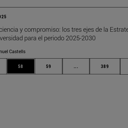
2025
 ciencia y compromiso: los tres ejes de la Estrat
iversidad para el periodo 2025-2030
uel Castells
edias Use TAB para desplazarse.
ina
Página
Página
Páginas intermedias Us
Página
58
59
...
389