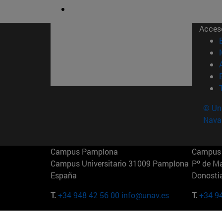
Acces
© Uni
Nava
Campus Pamplona
Campus 
Campus Universitario 31009 Pamplona
Pº de M
España
Donosti
T.
+34 948 42 56 00
info@unav.es
T.
+34 9
Campus Madrid (IESE)
Campus 