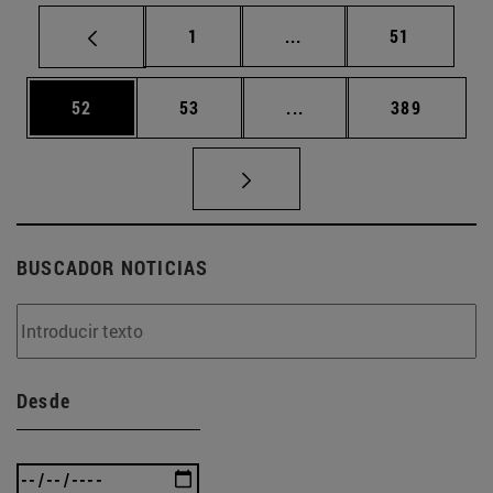
Página
Páginas intermedias Us
Página
1
...
51
Página
Página
Páginas intermedias U
Página
52
53
...
389
BUSCADOR NOTICIAS
Desde