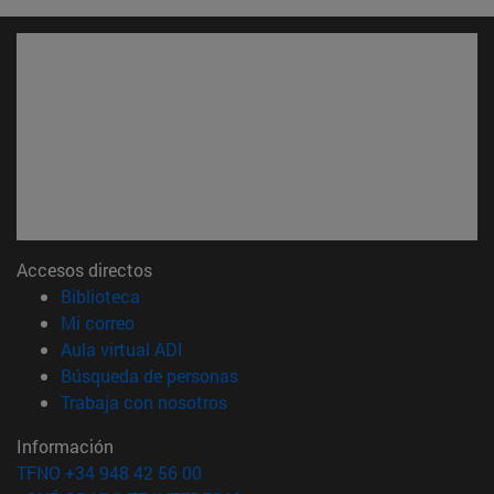
Accesos directos
(abre en nueva ventana)
Biblioteca
(abre en nueva ventana)
Mi correo
(abre en nueva ventana)
Aula virtual ADI
(abre en nueva ventana)
Búsqueda de personas
(abre en nueva ventana)
Trabaja con nosotros
Información
TFNO +34 948 42 56 00