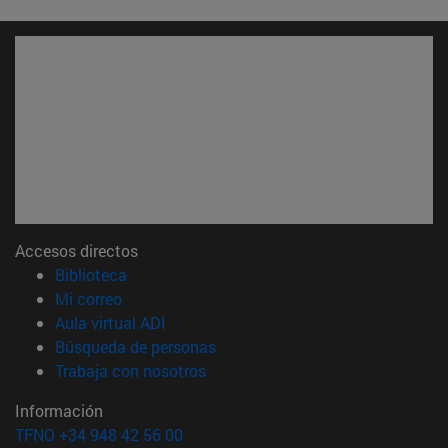
Accesos directos
(abre en nueva ventana)
Biblioteca
(abre en nueva ventana)
Mi correo
(abre en nueva ventana)
Aula virtual ADI
(abre en nueva ventana)
Búsqueda de personas
(abre en nueva ventana)
Trabaja con nosotros
Información
TFNO +34 948 42 56 00