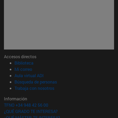
Accesos directos
(abre en nueva ventana)
Biblioteca
(abre en nueva ventana)
Mi correo
(abre en nueva ventana)
Aula virtual ADI
(abre en nueva ventana)
Búsqueda de personas
(abre en nueva ventana)
Trabaja con nosotros
Información
TFNO +34 948 42 56 00
¿QUÉ GRADO TE INTERESA?
¿QUÉ MÁSTER TE INTERESA?