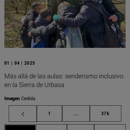
01 | 04 | 2025
Más allá de las aulas: senderismo inclusivo
en la Sierra de Urbasa
Imagen
Cedida
Página
Páginas intermedias Us
Página
1
...
376