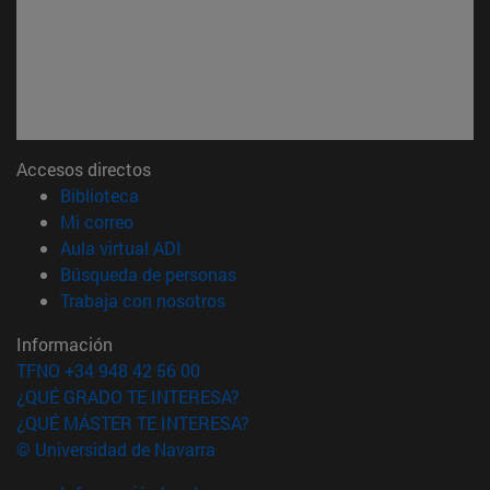
Accesos directos
(abre en nueva ventana)
Biblioteca
(abre en nueva ventana)
Mi correo
(abre en nueva ventana)
Aula virtual ADI
(abre en nueva ventana)
Búsqueda de personas
(abre en nueva ventana)
Trabaja con nosotros
Información
TFNO +34 948 42 56 00
¿QUÉ GRADO TE INTERESA?
¿QUÉ MÁSTER TE INTERESA?
© Universidad de Navarra