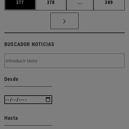
Página
Página
Páginas intermedias 
Página
377
378
...
389
BUSCADOR NOTICIAS
Desde
Hasta