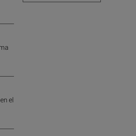
rma
en el