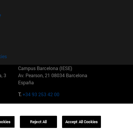
?
kies
Campus Barcelona (IESE)
, 3
Av. Pearson, 21 08034 Barcelona
España
T.
+34 93 253 42 00
Campus Sao Paulo (IESE)
5
Rua Martiniano de Carvalho, 573
01321001 Bela Vista Brasil
ookies
Reject All
Accept All Cookies
T.
+55 11 3177-8300