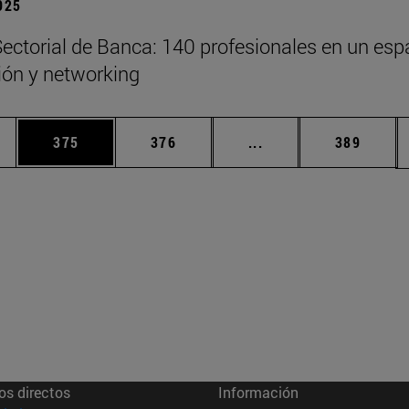
2025
ectorial de Banca: 140 profesionales en un esp
xión y networking
ias Use TAB para desplazarse.
a
Página
Página
Páginas intermedias 
Página
375
376
...
389
os directos
Información