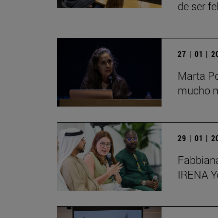
de ser fe
27 | 01 | 
Marta Po
mucho má
29 | 01 | 
Fabbiana
IRENA Y