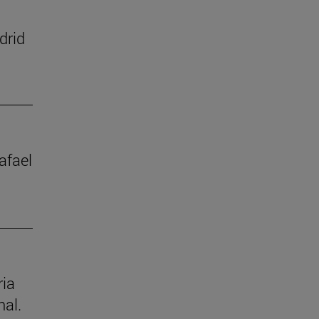
drid
afael
ria
nal.