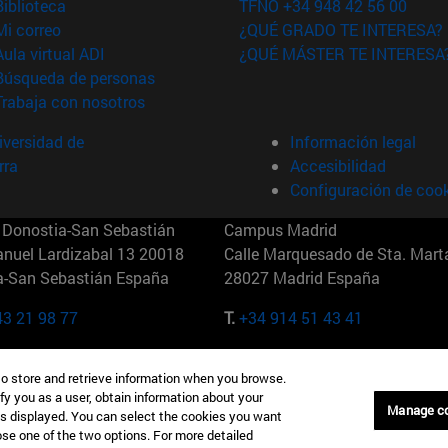
(abre en nueva ventana)
Biblioteca
TFNO +34 948 42 56 00
(abre en nueva ventana)
Mi correo
¿QUÉ GRADO TE INTERESA?
(abre en nueva ventana)
Aula virtual ADI
¿QUÉ MÁSTER TE INTERESA
(abre en nueva ventana)
Búsqueda de personas
(abre en nueva ventana)
Trabaja con nosotros
versidad de
Información legal
rra
Accesibilidad
Configuración de coo
Donostia-San Sebastián
Campus Madrid
anuel Lardizabal 13 20018
Calle Marquesado de Sta. Marta
a-San Sebastián España
28027 Madrid España
43 21 98 77
T.
+34 914 51 43 41
Nueva York (IESE)
Campus Munich (IESE)
to store and retrieve information when you browse.
7th St 10019-2201 Nueva York
Maria-Theresia-Straße 15 8167
fy you as a user, obtain information about your
Múnich Alemania
Manage c
is displayed. You can select the cookies you want
oose one of the two options. For more detailed
6 346 8850
T.
+49 89 24209790