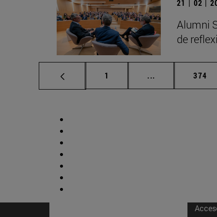
21 | 02 | 
Alumni S
de refle
Página
Páginas intermed
Págin
1
...
374
Acces