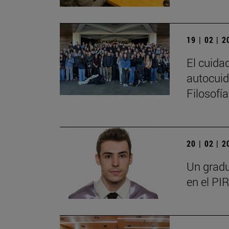
19 | 02 | 
El cuida
autocuid
Filosofí
20 | 02 | 
Un gradu
en el PIR