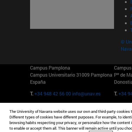
© Uni
Nava
Campus Pamplona
Campus 
Campus Universitario 31009 Pamplona
Pº de M
España
Donosti
T.
+34 948 42 56 00
info@unav.es
T.
+34 9
Campus Madrid (IESE)
Campus 
The University of Navarra website uses our own and third-party cookies 
Camino del Cerro Águila 3 28023
165 W 5
Different types of cookies have different purposes. For example, to identi
Madrid España
EE.UU
browsing habits respecting your privacy, or personalize how the content 
to enable or accept them all. This banner will remain active until you ch
T.
+34 912 11 30 00
T.
+1 64