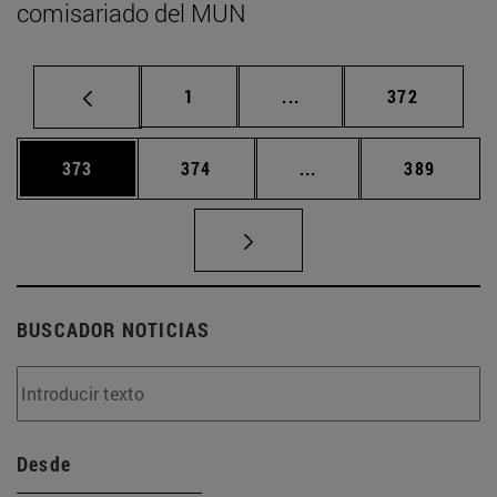
comisariado del MUN
Página
Páginas intermedias Us
Página
1
...
372
Página
Página
Páginas intermedias 
Página
373
374
...
389
BUSCADOR NOTICIAS
Desde