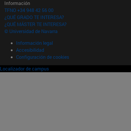
Información
TFNO +34 948 42 56 00
¿QUÉ GRADO TE INTERESA?
¿QUÉ MÁSTER TE INTERESA?
© Universidad de Navarra
Información legal
Accesibilidad
Configuración de cookies
Localizador de campus