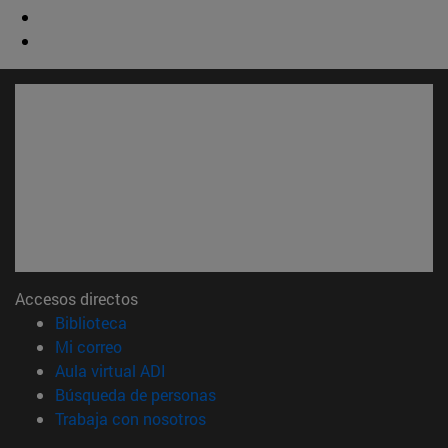
Accesos directos
(abre en nueva ventana)
Biblioteca
(abre en nueva ventana)
Mi correo
(abre en nueva ventana)
Aula virtual ADI
(abre en nueva ventana)
Búsqueda de personas
(abre en nueva ventana)
Trabaja con nosotros