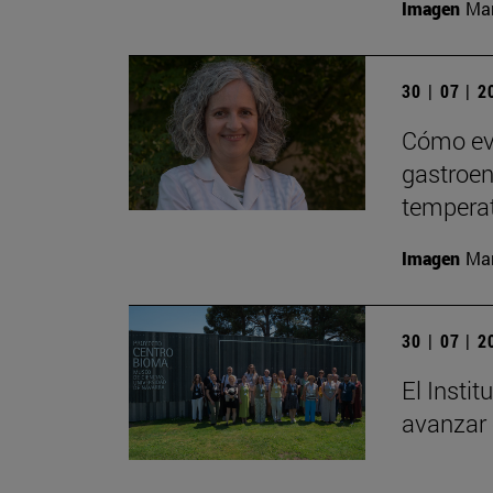
Imagen
Man
30 | 07 | 
Cómo evi
gastroent
tempera
Imagen
Man
30 | 07 | 
El Insti
avanzar 