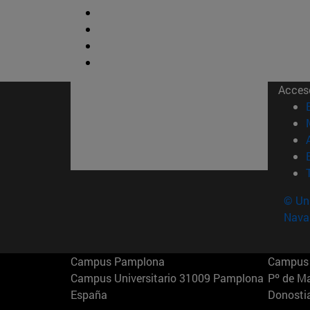
Acces
© Uni
Nava
Campus Pamplona
Campus 
Campus Universitario 31009 Pamplona
Pº de M
España
Donosti