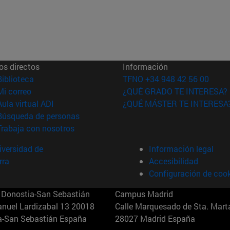
os directos
Información
(abre en nueva ventana)
Biblioteca
TFNO +34 948 42 56 00
(abre en nueva ventana)
Mi correo
¿QUÉ GRADO TE INTERESA?
(abre en nueva ventana)
Aula virtual ADI
¿QUÉ MÁSTER TE INTERESA
(abre en nueva ventana)
Búsqueda de personas
(abre en nueva ventana)
Trabaja con nosotros
versidad de
Información legal
rra
Accesibilidad
Configuración de coo
Donostia-San Sebastián
Campus Madrid
anuel Lardizabal 13 20018
Calle Marquesado de Sta. Marta
a-San Sebastián España
28027 Madrid España