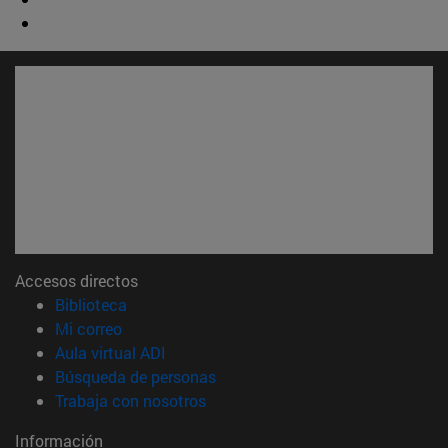
Accesos directos
(abre en nueva ventana)
Biblioteca
(abre en nueva ventana)
Mi correo
(abre en nueva ventana)
Aula virtual ADI
(abre en nueva ventana)
Búsqueda de personas
(abre en nueva ventana)
Trabaja con nosotros
Información