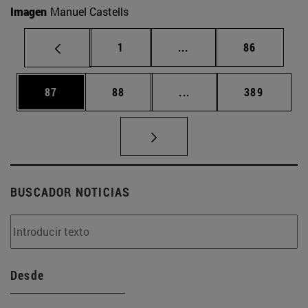
Imagen
Manuel Castells
Página
Páginas intermedias Us
Página
1
...
86
Página
Página
Páginas intermedias U
Página
87
88
...
389
BUSCADOR NOTICIAS
Desde