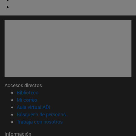
Accesos directos
(abre en nueva ventana)
Biblioteca
(abre en nueva ventana)
Mi correo
(abre en nueva ventana)
Aula virtual ADI
(abre en nueva ventana)
Búsqueda de personas
(abre en nueva ventana)
Trabaja con nosotros
Información