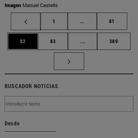
Imagen
Manuel Castells
Página
Páginas intermedias Us
Página
1
...
81
Página
Página
Páginas intermedias U
Página
82
83
...
389
BUSCADOR NOTICIAS
Desde