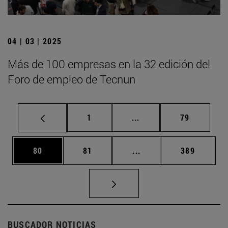
04 | 03 | 2025
Más de 100 empresas en la 32 edición del
Foro de empleo de Tecnun
Página
Páginas intermedias Us
Página
1
...
79
Página
Página
Páginas intermedias U
Página
80
81
...
389
BUSCADOR NOTICIAS