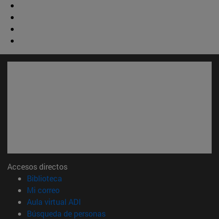
Accesos directos
(abre en nueva ventana)
Biblioteca
(abre en nueva ventana)
Mi correo
(abre en nueva ventana)
Aula virtual ADI
(abre en nueva ventana)
Búsqueda de personas