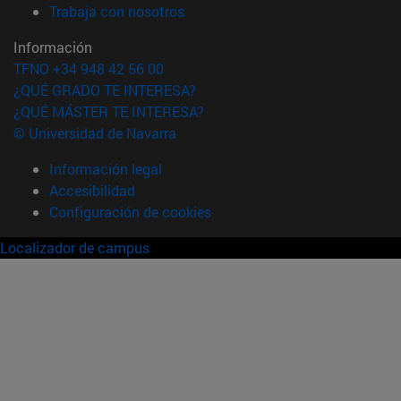
(abre en nueva ventana)
Trabaja con nosotros
Información
TFNO +34 948 42 56 00
¿QUÉ GRADO TE INTERESA?
¿QUÉ MÁSTER TE INTERESA?
© Universidad de Navarra
Información legal
Accesibilidad
Configuración de cookies
Localizador de campus