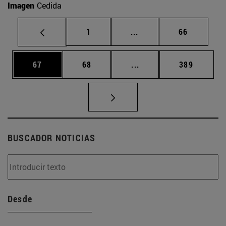
Imagen
Cedida
Página
Páginas intermedias Us
Página
1
...
66
Página
Página
Páginas intermedias U
Página
67
68
...
389
BUSCADOR NOTICIAS
Desde