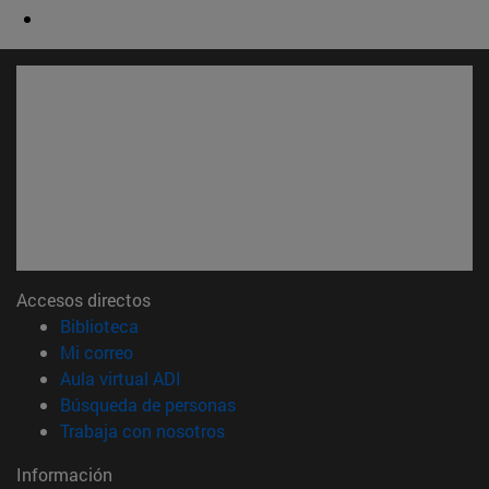
Accesos directos
(abre en nueva ventana)
Biblioteca
(abre en nueva ventana)
Mi correo
(abre en nueva ventana)
Aula virtual ADI
(abre en nueva ventana)
Búsqueda de personas
(abre en nueva ventana)
Trabaja con nosotros
Información