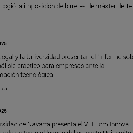
cogió la imposición de birretes de máster de T
2025
 Legal y la Universidad presentan el "Informe so
análisis práctico para empresas ante la
mación tecnológica
ida
2025
rsidad de Navarra presenta el VIII Foro Innova
nando en torno al legado del proyecto Universita