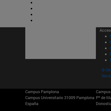
Acces
© Uni
Nava
Campus Pamplona
Campus 
Campus Universitario 31009 Pamplona
Pº de M
España
Donosti