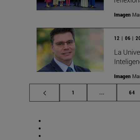
Imagen
Man
12 | 06 | 
La Unive
Inteligen
Imagen
Man
Página
Páginas interm
Pág
1
...
64