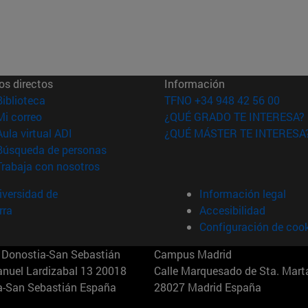
os directos
Información
(abre en nueva ventana)
Biblioteca
TFNO +34 948 42 56 00
(abre en nueva ventana)
Mi correo
¿QUÉ GRADO TE INTERESA?
(abre en nueva ventana)
Aula virtual ADI
¿QUÉ MÁSTER TE INTERESA
(abre en nueva ventana)
Búsqueda de personas
(abre en nueva ventana)
Trabaja con nosotros
versidad de
Información legal
rra
Accesibilidad
Configuración de coo
Donostia-San Sebastián
Campus Madrid
anuel Lardizabal 13 20018
Calle Marquesado de Sta. Marta
a-San Sebastián España
28027 Madrid España