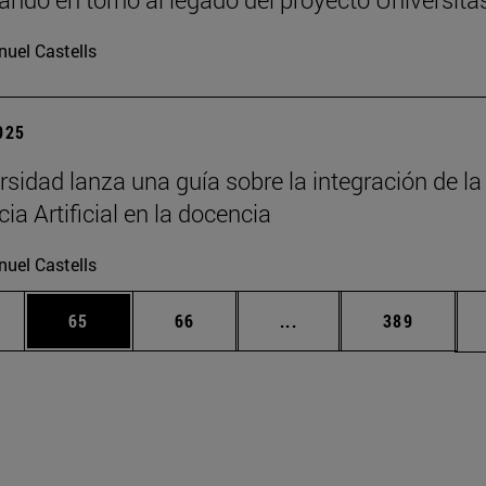
uel Castells
2025
rsidad lanza una guía sobre la integración de la
cia Artificial en la docencia
uel Castells
edias Use TAB para desplazarse.
ina
Página
Página
Páginas intermedias Us
Página
65
66
...
389