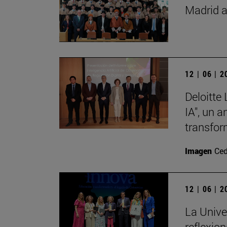
Madrid a
12 | 06 | 
Deloitte
IA", un 
transfor
Imagen
Ced
12 | 06 | 
La Unive
reflexio