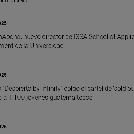
uel Castells
2025
 hAodha, nuevo director de ISSA School of Appli
ent de la Universidad
2025
 "Despierta by Infinity" colgó el cartel de ‘sold ou
 a 1.100 jóvenes guatemaltecos
2025