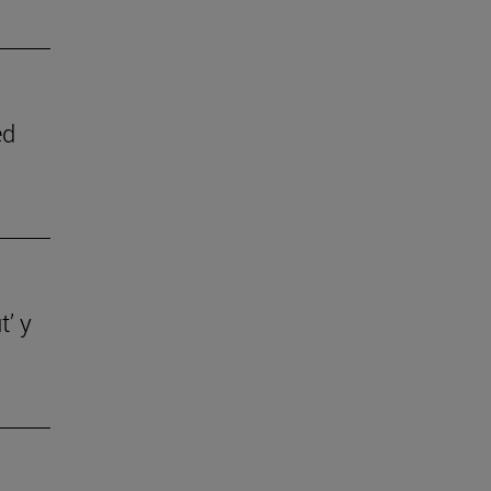
ed
t’ y