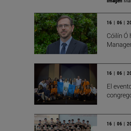
Imagen
Man
16 | 06 | 
Cóilín Ó
Managem
16 | 06 | 
El evento
congregó
16 | 06 | 