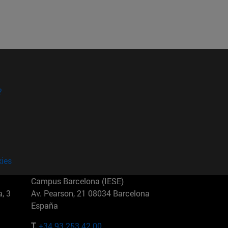
?
kies
Campus Barcelona (IESE)
, 3
Av. Pearson, 21 08034 Barcelona
España
T.
+34 93 253 42 00