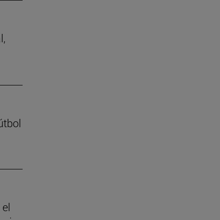
l,
útbol
 el