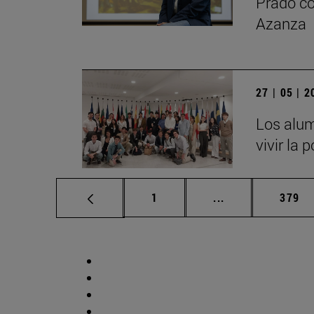
Prado co
Azanza
27 | 05 | 
Los alum
vivir la 
Página
Páginas intermed
Págin
1
...
379