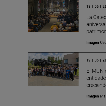
19 | 05 | 
La Cáted
aniversa
patrimon
Imagen
Ced
19 | 05 | 
El MUN c
entidades
creciend
Imagen
Man