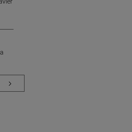
avier
ra
Use TAB para desplazarse.