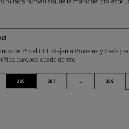
n mirada humanista, de la mano del profesor J
2025
nos de 1º del PPE viajan a Bruselas y París pa
política europea desde dentro
ias Use TAB para desplazarse.
a
Página
Página
Páginas intermedias 
Página
380
381
...
389