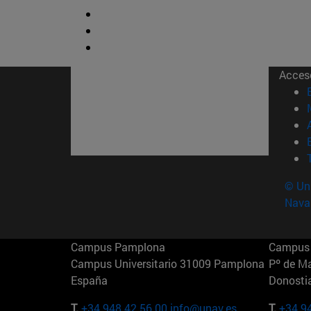
Acces
© Uni
Nava
Campus Pamplona
Campus 
Campus Universitario 31009 Pamplona
Pº de M
España
Donosti
T.
+34 948 42 56 00
info@unav.es
T.
+34 9