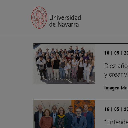
16 | 05 | 
Diez año
y crear 
Imagen
Man
16 | 05 | 
“Entende