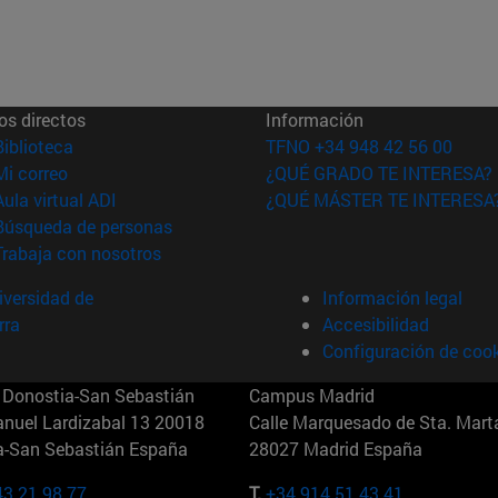
os directos
Información
(abre en nueva ventana)
Biblioteca
TFNO +34 948 42 56 00
(abre en nueva ventana)
Mi correo
¿QUÉ GRADO TE INTERESA?
(abre en nueva ventana)
Aula virtual ADI
¿QUÉ MÁSTER TE INTERESA
(abre en nueva ventana)
Búsqueda de personas
(abre en nueva ventana)
Trabaja con nosotros
versidad de
Información legal
rra
Accesibilidad
Configuración de coo
Donostia-San Sebastián
Campus Madrid
anuel Lardizabal 13 20018
Calle Marquesado de Sta. Marta
a-San Sebastián España
28027 Madrid España
43 21 98 77
T.
+34 914 51 43 41