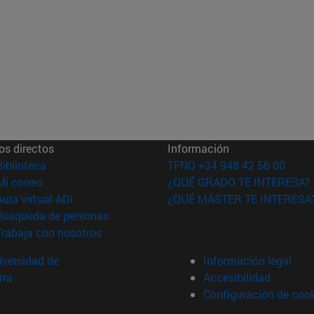
os directos
Información
(abre en nueva ventana)
Biblioteca
TFNO +34 948 42 56 00
(abre en nueva ventana)
Mi correo
¿QUÉ GRADO TE INTERESA?
(abre en nueva ventana)
Aula virtual ADI
¿QUÉ MÁSTER TE INTERESA
(abre en nueva ventana)
Búsqueda de personas
(abre en nueva ventana)
Trabaja con nosotros
versidad de
Información legal
rra
Accesibilidad
Configuración de coo