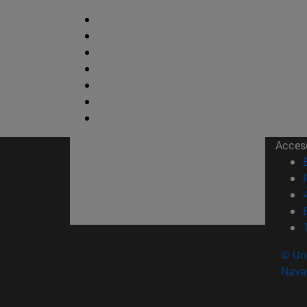
Acces
© Uni
Nava