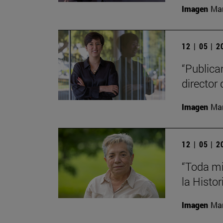
Imagen
Man
12 | 05 | 
“Publica
director 
Imagen
Man
12 | 05 | 
“Toda mi
la Histor
Imagen
Man