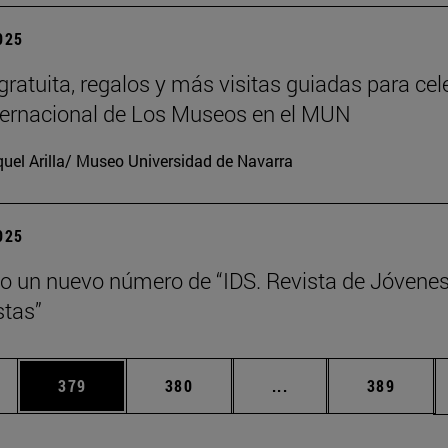
2025
gratuita, regalos y más visitas guiadas para cel
nternacional de Los Museos en el MUN
uel Arilla/ Museo Universidad de Navarra
2025
o un nuevo número de “IDS. Revista de Jóvene
tas”
ias Use TAB para desplazarse.
a
Página
Página
Páginas intermedias 
Página
379
380
...
389