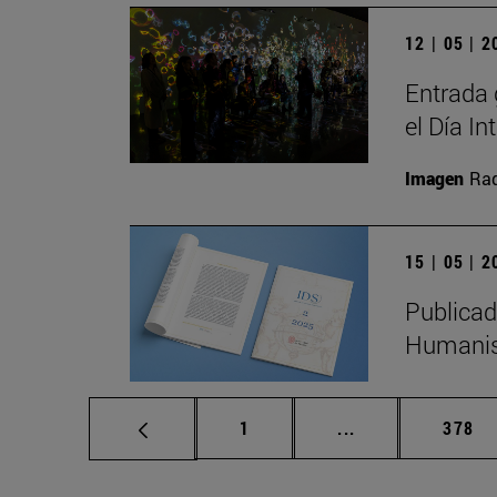
12 | 05 | 
Entrada 
el Día I
Imagen
Raq
15 | 05 | 
Publicad
Humanis
Página
Páginas intermed
Págin
1
...
378