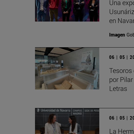
Una expo
Usunáriz 
en Nava
Imagen
Gob
06 | 05 | 
Tesoros 
por Pilar
Letras
06 | 05 | 
La Herma