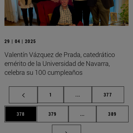
29 | 04 | 2025
Valentín Vázquez de Prada, catedrático
emérito de la Universidad de Navarra,
celebra su 100 cumpleaños
Página
Páginas intermedias Us
Página
1
...
377
Página
Página
Páginas intermedias 
Página
378
379
...
389