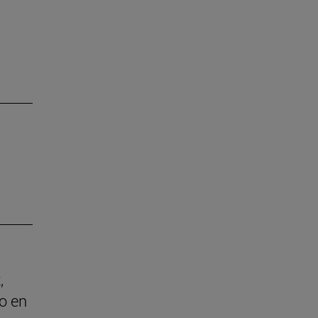
,
o en