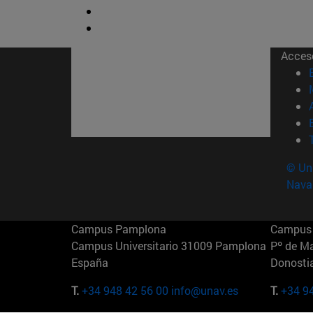
Acces
© Uni
Nava
Campus Pamplona
Campus 
Campus Universitario 31009 Pamplona
Pº de M
España
Donosti
T.
+34 948 42 56 00
info@unav.es
T.
+34 9