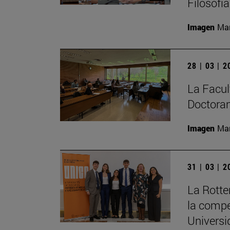
Filosofí
Imagen
Man
28 | 03 | 
La Facult
Doctoran
Imagen
Man
31 | 03 | 
La Rott
la compe
Universi