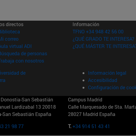
os directos
Información
(abre en nueva ventana)
Biblioteca
TFNO +34 948 42 56 00
(abre en nueva ventana)
Mi correo
¿QUÉ GRADO TE INTERESA?
(abre en nueva ventana)
Aula virtual ADI
¿QUÉ MÁSTER TE INTERESA
(abre en nueva ventana)
Búsqueda de personas
(abre en nueva ventana)
Trabaja con nosotros
versidad de
Información legal
rra
Accesibilidad
Configuración de coo
Donostia-San Sebastián
Campus Madrid
anuel Lardizabal 13 20018
Calle Marquesado de Sta. Marta
a-San Sebastián España
28027 Madrid España
43 21 98 77
T.
+34 914 51 43 41