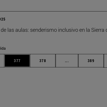
2025
 de las aulas: senderismo inclusivo en la Sierra 
ida
ias Use TAB para desplazarse.
a
Página
Página
Páginas intermedias 
Página
377
378
...
389