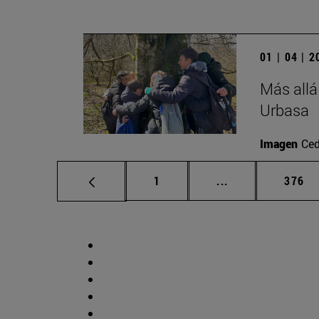
01 | 04 | 
Más allá
Urbasa
Imagen
Ced
Página
Páginas intermed
Págin
1
...
376