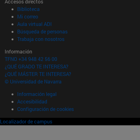
Accesos directos
(abre en nueva ventana)
Biblioteca
(abre en nueva ventana)
Mi correo
(abre en nueva ventana)
Aula virtual ADI
(abre en nueva ventana)
Búsqueda de personas
(abre en nueva ventana)
Trabaja con nosotros
Información
TFNO +34 948 42 56 00
¿QUÉ GRADO TE INTERESA?
¿QUÉ MÁSTER TE INTERESA?
© Universidad de Navarra
Información legal
Accesibilidad
Configuración de cookies
Localizador de campus