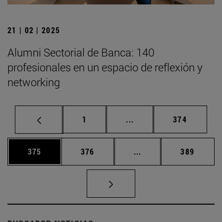
21 | 02 | 2025
Alumni Sectorial de Banca: 140
profesionales en un espacio de reflexión y
networking
Página
Páginas intermedias Us
Página
1
...
374
Página
Página
Páginas intermedias 
Página
375
376
...
389