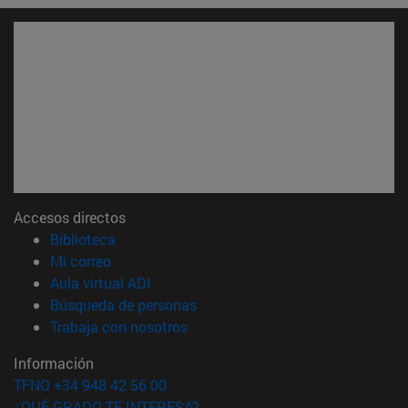
Accesos directos
(abre en nueva ventana)
Biblioteca
(abre en nueva ventana)
Mi correo
(abre en nueva ventana)
Aula virtual ADI
(abre en nueva ventana)
Búsqueda de personas
(abre en nueva ventana)
Trabaja con nosotros
Información
TFNO +34 948 42 56 00
¿QUÉ GRADO TE INTERESA?