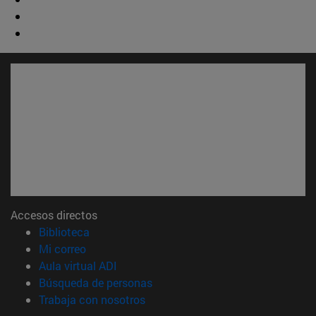
Accesos directos
(abre en nueva ventana)
Biblioteca
(abre en nueva ventana)
Mi correo
(abre en nueva ventana)
Aula virtual ADI
(abre en nueva ventana)
Búsqueda de personas
(abre en nueva ventana)
Trabaja con nosotros