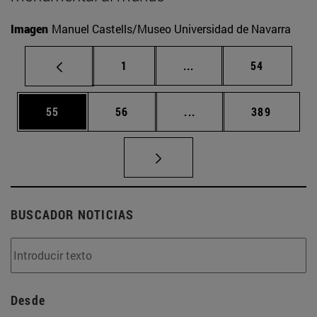
Imagen
Manuel Castells/Museo Universidad de Navarra
Página
Páginas intermedias Us
Página
1
...
54
Página
Página
Páginas intermedias U
Página
55
56
...
389
BUSCADOR NOTICIAS
Desde