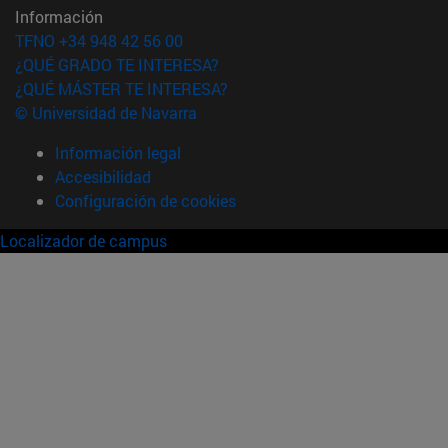
Información
TFNO +34 948 42 56 00
¿QUÉ GRADO TE INTERESA?
¿QUÉ MÁSTER TE INTERESA?
© Universidad de Navarra
Información legal
Accesibilidad
Configuración de cookies
Localizador de campus