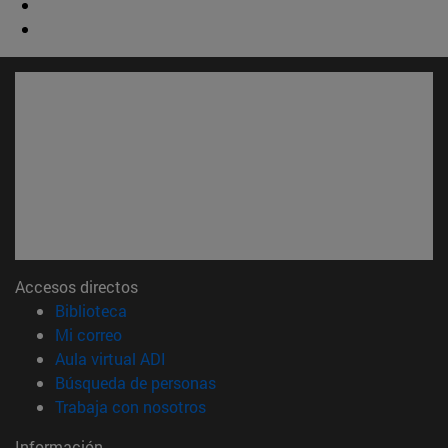
Accesos directos
(abre en nueva ventana)
Biblioteca
(abre en nueva ventana)
Mi correo
(abre en nueva ventana)
Aula virtual ADI
(abre en nueva ventana)
Búsqueda de personas
(abre en nueva ventana)
Trabaja con nosotros
Información