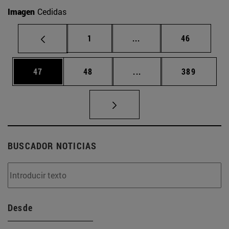
Imagen
Cedidas
Página
Páginas intermedias Us
Página
1
...
46
Página
Página
Páginas intermedias U
Página
47
48
...
389
BUSCADOR NOTICIAS
Desde