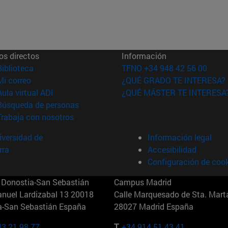
os directos
Información
(abre en nueva ventana)
Biblioteca
TFNO +34 948 42 56 00
(abre en nueva ventana)
Mi correo
¿QUÉ GRADO TE INTERESA?
(abre en nueva ventana)
Aula virtual ADI
¿QUÉ MÁSTER TE INTERESA
(abre en nueva ventana)
Búsqueda de personas
(abre en nueva ventana)
Trabaja con nosotros
versidad de
Información legal
rra
Accesibilidad
Configuración de coo
Donostia-San Sebastián
Campus Madrid
anuel Lardizabal 13 20018
Calle Marquesado de Sta. Marta
a-San Sebastián España
28027 Madrid España
43 21 98 77
T.
+34 914 51 43 41