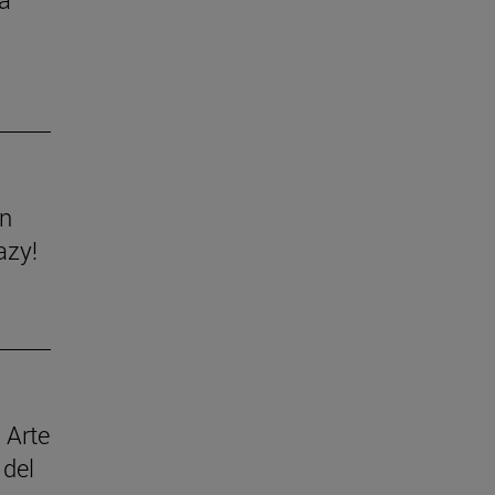
ón
azy!
 Arte
 del