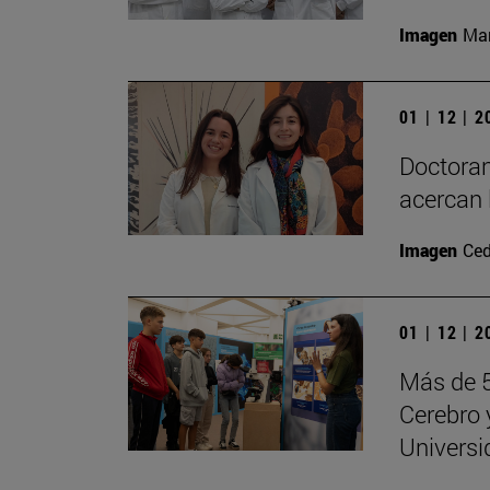
Imagen
Man
01 | 12 | 
Doctoran
acercan 
Imagen
Ced
01 | 12 | 
Más de 5
Cerebro 
Universi