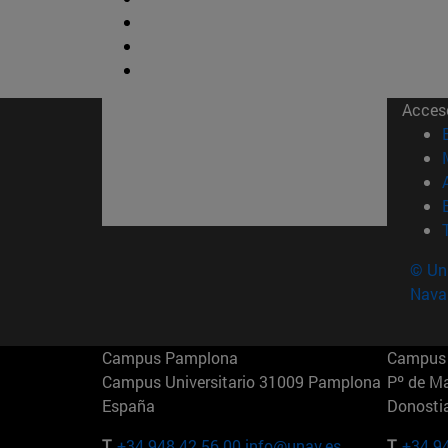
Acces
© Uni
Nava
Campus Pamplona
Campus 
Campus Universitario 31009 Pamplona
Pº de M
España
Donosti
T.
+34 948 42 56 00
info@unav.es
T.
+34 9