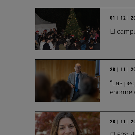
01 | 12 | 
El campu
28 | 11 | 
“Las peq
enorme en
28 | 11 | 
El 53% d