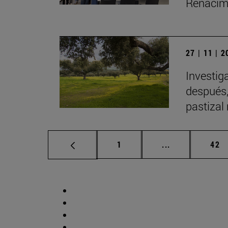
Renacimi
27 | 11 | 
Investig
después,
pastizal
Página
Páginas interm
Pág
1
...
42