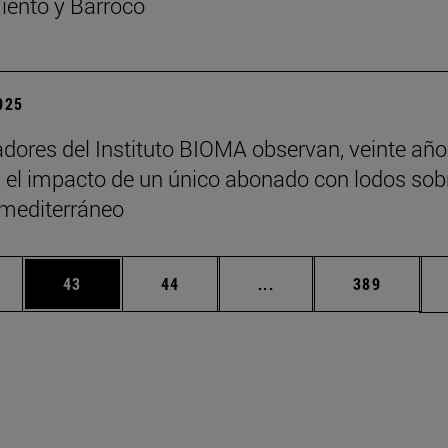
ento y Barroco
2025
adores del Instituto BIOMA observan, veinte añ
 el impacto de un único abonado con lodos sob
 mediterráneo
edias Use TAB para desplazarse.
ina
Página
Página
Páginas intermedias Us
Página
43
44
...
389