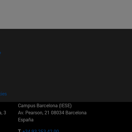
?
kies
Campus Barcelona (IESE)
, 3
Av. Pearson, 21 08034 Barcelona
España
T.
+34 93 253 42 00