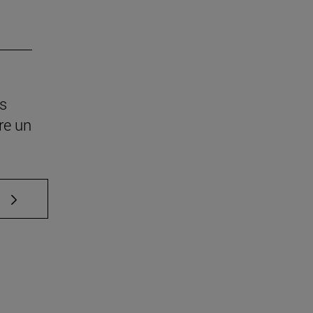
os
re un
e TAB para desplazarse.