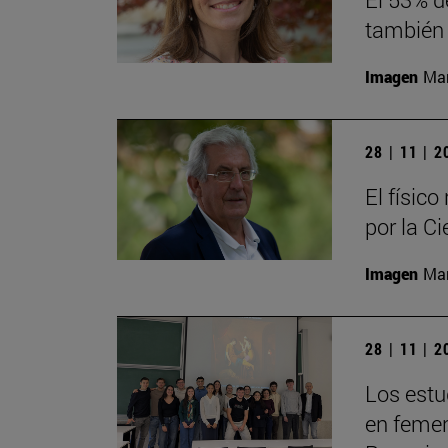
también 
Imagen
Man
28 | 11 | 
El físic
por la Ci
Imagen
Man
28 | 11 | 
Los estu
en femeni