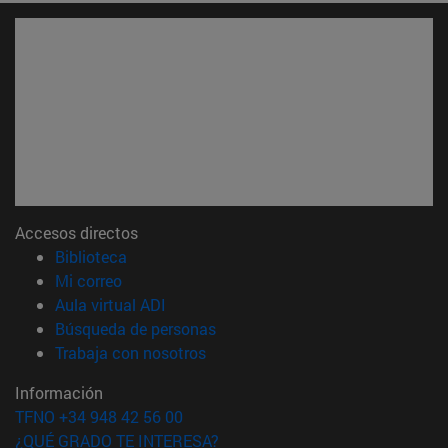
Accesos directos
(abre en nueva ventana)
Biblioteca
(abre en nueva ventana)
Mi correo
(abre en nueva ventana)
Aula virtual ADI
(abre en nueva ventana)
Búsqueda de personas
(abre en nueva ventana)
Trabaja con nosotros
Información
TFNO +34 948 42 56 00
¿QUÉ GRADO TE INTERESA?