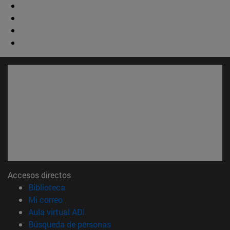
Accesos directos
(abre en nueva ventana)
Biblioteca
(abre en nueva ventana)
Mi correo
(abre en nueva ventana)
Aula virtual ADI
(abre en nueva ventana)
Búsqueda de personas