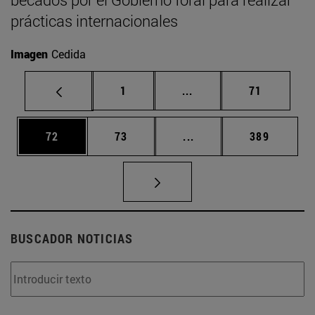
prácticas internacionales
Imagen
Cedida
Página
Páginas intermedias Us
Página
1
...
71
Página
Página
Páginas intermedias U
Página
72
73
...
389
BUSCADOR NOTICIAS