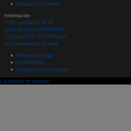
(abre en nueva ventana)
Trabaja con nosotros
Información
TFNO +34 948 42 56 00
¿QUÉ GRADO TE INTERESA?
¿QUÉ MÁSTER TE INTERESA?
© Universidad de Navarra
Información legal
Accesibilidad
Configuración de cookies
Localizador de campus