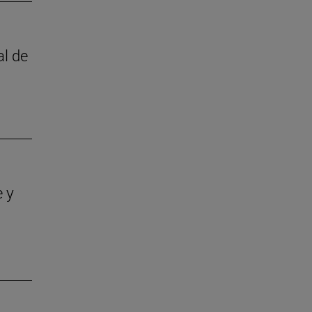
al de
e y