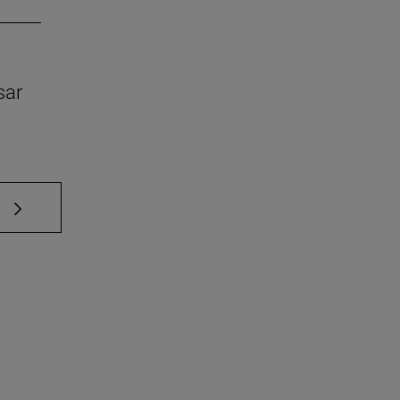
sar
e TAB para desplazarse.