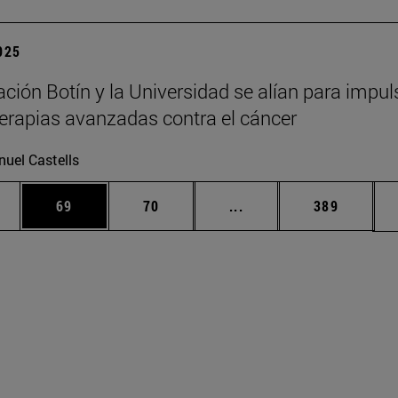
2025
ción Botín y la Universidad se alían para impul
erapias avanzadas contra el cáncer
uel Castells
edias Use TAB para desplazarse.
ina
Página
Página
Páginas intermedias Us
Página
69
70
...
389