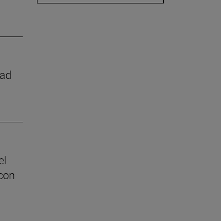
dad
el
con