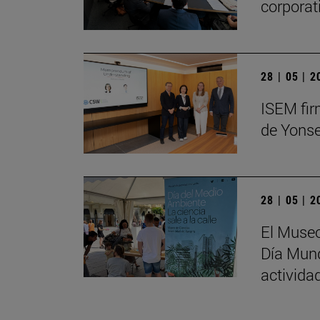
corporat
28 | 05 | 
ISEM fir
de Yonse
28 | 05 | 
El Museo
Día Mund
activida