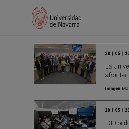
28 | 05 | 
La Unive
afrontar 
Imagen
Man
28 | 05 | 
100 píld