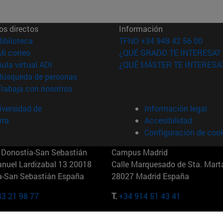
os directos
Información
(abre en nueva ventana)
Biblioteca
TFNO +34 948 42 56 00
(abre en nueva ventana)
Mi correo
¿QUÉ GRADO TE INTERESA?
(abre en nueva ventana)
Aula virtual ADI
¿QUÉ MÁSTER TE INTERESA
(abre en nueva ventana)
Búsqueda de personas
(abre en nueva ventana)
Trabaja con nosotros
versidad de
Información legal
rra
Accesibilidad
Configuración de coo
Donostia-San Sebastián
Campus Madrid
anuel Lardizabal 13 20018
Calle Marquesado de Sta. Marta
a-San Sebastián España
28027 Madrid España
43 21 98 77
T.
+34 914 51 43 41
Nueva York (IESE)
Campus Munich (IESE)