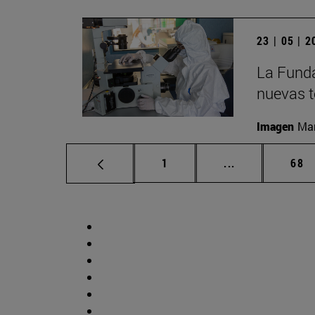
23 | 05 | 
La Funda
nuevas t
Imagen
Man
Página
Páginas interm
Pág
1
...
68