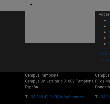
Acces
© Uni
Nava
Campus Pamplona
Campus 
Campus Universitario 31009 Pamplona
Pº de M
España
Donosti
T.
+34 948 42 56 00
info@unav.es
T.
+34 9
Campus Madrid (IESE)
Campus 