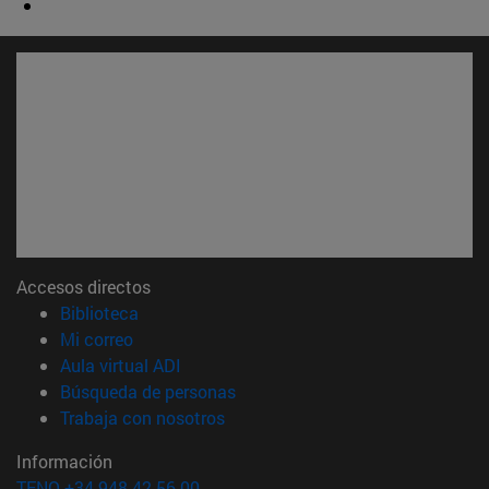
Accesos directos
(abre en nueva ventana)
Biblioteca
(abre en nueva ventana)
Mi correo
(abre en nueva ventana)
Aula virtual ADI
(abre en nueva ventana)
Búsqueda de personas
(abre en nueva ventana)
Trabaja con nosotros
Información
TFNO +34 948 42 56 00