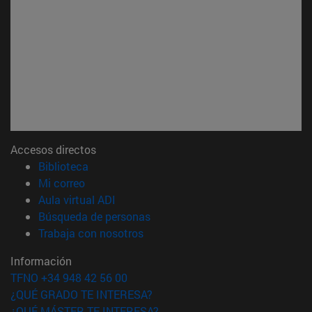
Accesos directos
(abre en nueva ventana)
Biblioteca
(abre en nueva ventana)
Mi correo
(abre en nueva ventana)
Aula virtual ADI
(abre en nueva ventana)
Búsqueda de personas
(abre en nueva ventana)
Trabaja con nosotros
Información
TFNO +34 948 42 56 00
¿QUÉ GRADO TE INTERESA?
¿QUÉ MÁSTER TE INTERESA?