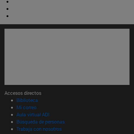
Accesos directos
(abre en nueva ventana)
Biblioteca
(abre en nueva ventana)
Mi correo
(abre en nueva ventana)
Aula virtual ADI
(abre en nueva ventana)
Búsqueda de personas
(abre en nueva ventana)
Trabaja con nosotros