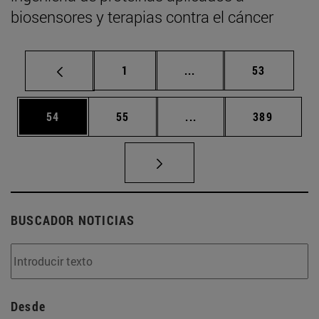
biosensores y terapias contra el cáncer
Página
Páginas intermedias Us
Página
1
...
53
Página
Página
Páginas intermedias U
Página
54
55
...
389
BUSCADOR NOTICIAS
Desde