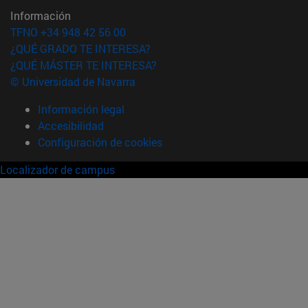
Información
TFNO +34 948 42 56 00
¿QUÉ GRADO TE INTERESA?
¿QUÉ MÁSTER TE INTERESA?
© Universidad de Navarra
Información legal
Accesibilidad
Configuración de cookies
Localizador de campus