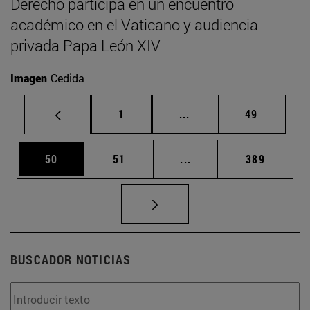
Derecho participa en un encuentro
académico en el Vaticano y audiencia
privada Papa León XIV
Imagen
Cedida
Página
Páginas intermedias Us
Página
1
...
49
Página
Página
Páginas intermedias U
Página
50
51
...
389
BUSCADOR NOTICIAS