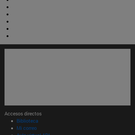
Accesos directos
(abre en nueva ventana)
Biblioteca
(abre en nueva ventana)
Mi correo
(abre en nueva ventana)