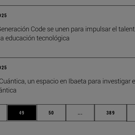
2025
eneración Code se unen para impulsar el talen
y la educación tecnológica
2025
 Cuántica, un espacio en Ibaeta para investigar 
ántica
edias Use TAB para desplazarse.
ina
Página
Página
Páginas intermedias Us
Página
49
50
...
389