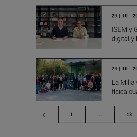
29 | 10 | 
ISEM y G
digital 
29 | 10 | 
La Milla
física cu
Página
Páginas interm
Pág
1
...
48