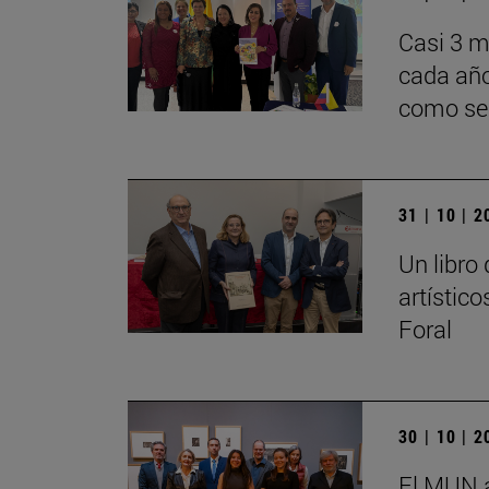
Casi 3 m
cada año
como ser
31 | 10 | 
Un libro
artístic
Foral
30 | 10 | 
El MUN a