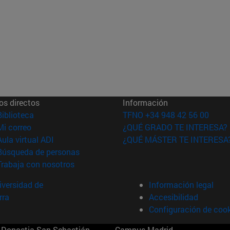
os directos
Información
(abre en nueva ventana)
Biblioteca
TFNO +34 948 42 56 00
(abre en nueva ventana)
Mi correo
¿QUÉ GRADO TE INTERESA?
(abre en nueva ventana)
Aula virtual ADI
¿QUÉ MÁSTER TE INTERESA
(abre en nueva ventana)
Búsqueda de personas
(abre en nueva ventana)
Trabaja con nosotros
versidad de
Información legal
rra
Accesibilidad
Configuración de coo
Donostia-San Sebastián
Campus Madrid