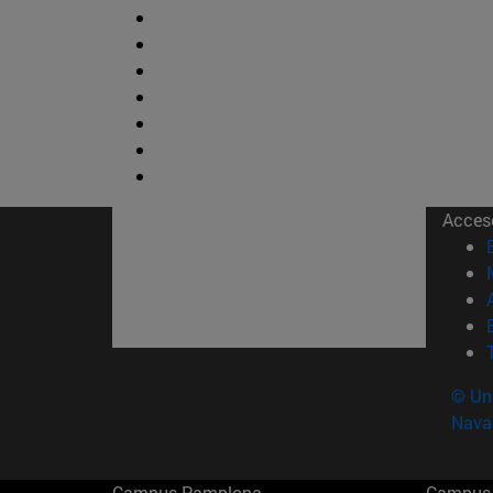
Acces
© Uni
Nava
Campus Pamplona
Campus 