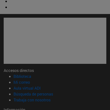
Accesos directos
(abre en nueva ventana)
Biblioteca
(abre en nueva ventana)
Mi correo
(abre en nueva ventana)
Aula virtual ADI
(abre en nueva ventana)
Búsqueda de personas
(abre en nueva ventana)
Trabaja con nosotros
Información