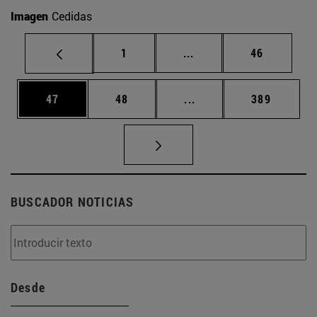
Imagen
Cedidas
Página
Páginas intermedias Us
Página
1
...
46
Página
Página
Páginas intermedias U
Página
47
48
...
389
BUSCADOR NOTICIAS
Desde