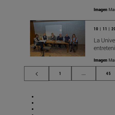
Imagen
Man
10 | 11 | 
La Unive
entreten
Imagen
Man
Página
Páginas interm
Pág
1
...
45