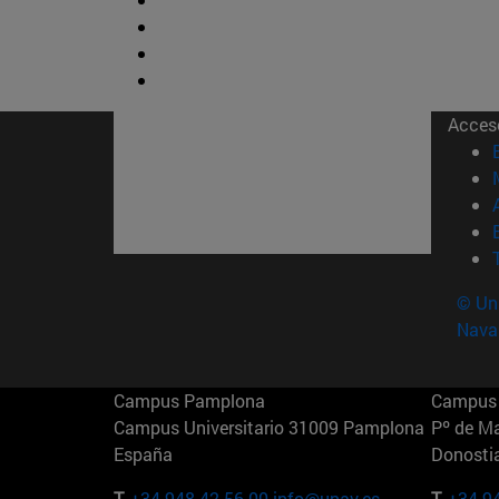
Acces
© Uni
Nava
Campus Pamplona
Campus 
Campus Universitario 31009 Pamplona
Pº de M
España
Donosti
T.
+34 948 42 56 00
info@unav.es
T.
+34 9