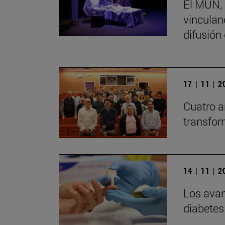
El MUN, 
vinculand
difusión
17 | 11 | 
Cuatro a
transfor
14 | 11 | 
Los avan
diabetes 