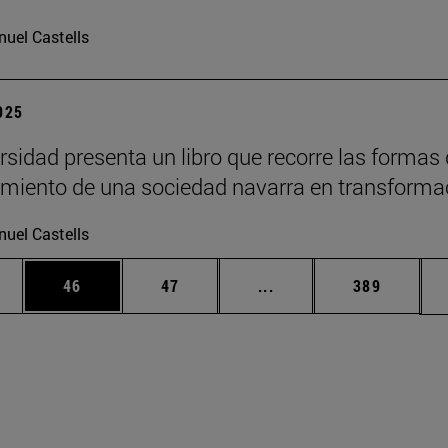
uel Castells
2025
rsidad presenta un libro que recorre las formas
imiento de una sociedad navarra en transforma
uel Castells
edias Use TAB para desplazarse.
ina
Página
Página
Páginas intermedias Us
Página
46
47
...
389