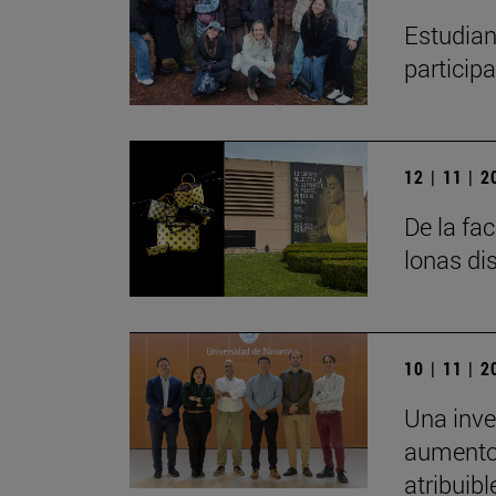
Estudian
particip
12 | 11 | 
De la fa
lonas di
10 | 11 | 
Una inve
aumento 
atribuibl