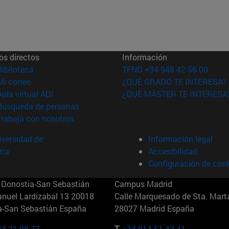
os directos
Información
(abre en nueva ventana)
Biblioteca
TFNO +34 948 42 56 00
(abre en nueva ventana)
Mi correo
¿QUÉ GRADO TE INTERESA?
(abre en nueva ventana)
Aula virtual ADI
¿QUÉ MÁSTER TE INTERESA
(abre en nueva ventana)
Búsqueda de personas
(abre en nueva ventana)
Trabaja con nosotros
versidad de
Información legal
rra
Accesibilidad
Configuración de coo
Donostia-San Sebastián
Campus Madrid
anuel Lardizabal 13 20018
Calle Marquesado de Sta. Marta
a-San Sebastián España
28027 Madrid España
43 21 98 77
T.
+34 914 51 43 41