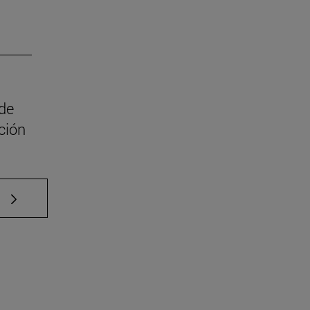
 de
ción
e TAB para desplazarse.