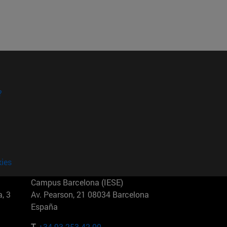
?
kies
Campus Barcelona (IESE)
, 3
Av. Pearson, 21 08034 Barcelona
España
T.
+34 93 253 42 00