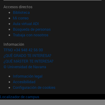
Accesos directos
(abre en nueva ventana)
Biblioteca
(abre en nueva ventana)
Mi correo
(abre en nueva ventana)
Aula virtual ADI
(abre en nueva ventana)
Búsqueda de personas
(abre en nueva ventana)
Trabaja con nosotros
Información
TFNO +34 948 42 56 00
¿QUÉ GRADO TE INTERESA?
¿QUÉ MÁSTER TE INTERESA?
© Universidad de Navarra
Información legal
Accesibilidad
Configuración de cookies
Localizador de campus