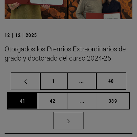
12 | 12 | 2025
Otorgados los Premios Extraordinarios de
grado y doctorado del curso 2024-25
Página
Páginas intermedias Us
Página
1
...
40
Página
Página
Páginas intermedias U
Página
41
42
...
389