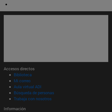
Accesos directos
(abre en nueva ventana)
Biblioteca
(abre en nueva ventana)
Mi correo
(abre en nueva ventana)
Aula virtual ADI
(abre en nueva ventana)
Búsqueda de personas
(abre en nueva ventana)
Trabaja con nosotros
Información