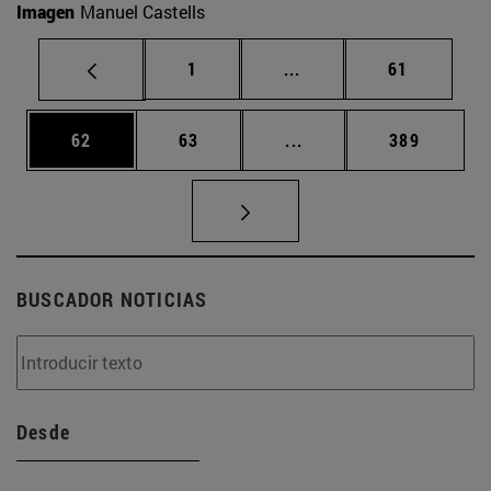
Imagen
Manuel Castells
Página
Páginas intermedias Us
Página
1
...
61
Página
Página
Páginas intermedias U
Página
62
63
...
389
BUSCADOR NOTICIAS
Desde