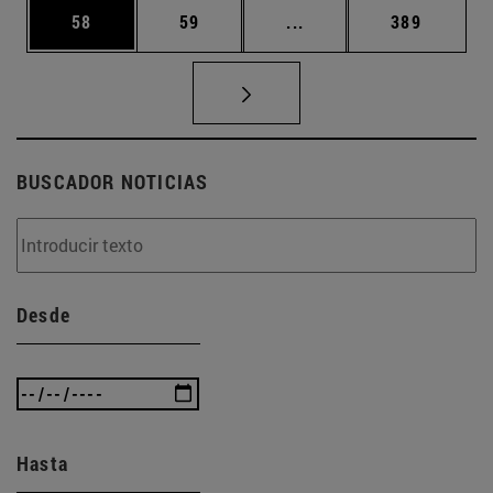
Página
Página
Páginas intermedias U
Página
58
59
...
389
BUSCADOR NOTICIAS
Desde
Hasta