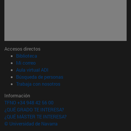
Accesos directos
(abre en nueva ventana)
Biblioteca
(abre en nueva ventana)
Mi correo
(abre en nueva ventana)
Aula virtual ADI
(abre en nueva ventana)
Búsqueda de personas
(abre en nueva ventana)
Trabaja con nosotros
Información
TFNO +34 948 42 56 00
¿QUÉ GRADO TE INTERESA?
¿QUÉ MÁSTER TE INTERESA?
© Universidad de Navarra