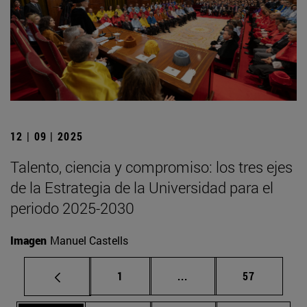
12 | 09 | 2025
Talento, ciencia y compromiso: los tres ejes
de la Estrategia de la Universidad para el
periodo 2025-2030
Imagen
Manuel Castells
Página
Páginas intermedias Us
Página
1
...
57