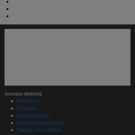
Accesos directos
(abre en nueva ventana)
Biblioteca
(abre en nueva ventana)
Mi correo
(abre en nueva ventana)
Aula virtual ADI
(abre en nueva ventana)
Búsqueda de personas
(abre en nueva ventana)
Trabaja con nosotros