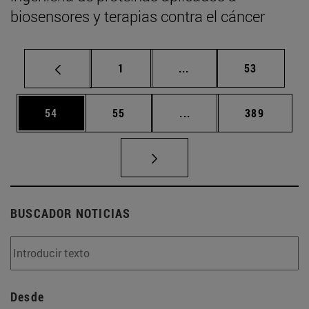
biosensores y terapias contra el cáncer
Página
Páginas intermedias Us
Página
1
...
53
Página
Página
Páginas intermedias U
Página
54
55
...
389
BUSCADOR NOTICIAS
Desde