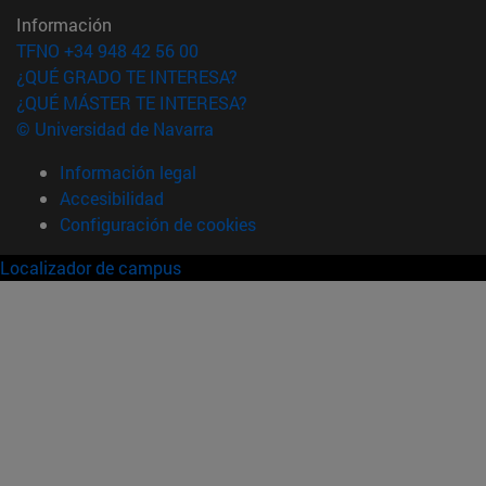
Información
TFNO +34 948 42 56 00
¿QUÉ GRADO TE INTERESA?
¿QUÉ MÁSTER TE INTERESA?
© Universidad de Navarra
Información legal
Accesibilidad
Configuración de cookies
Localizador de campus