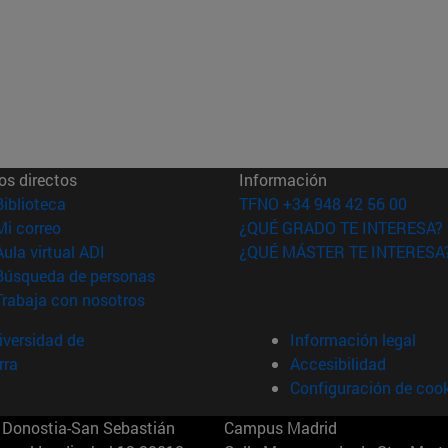
os directos
Información
(abre en nueva ventana)
Biblioteca
TFNO +34 948 42 56 00
(abre en nueva ventana)
Mi correo
¿QUÉ GRADO TE INTERESA?
(abre en nueva ventana)
Aula virtual ADI
¿QUÉ MÁSTER TE INTERESA
(abre en nueva ventana)
Búsqueda de personas
(abre en nueva ventana)
Trabaja con nosotros
versidad de
Información legal
rra
Accesibilidad
Configuración de coo
Donostia-San Sebastián
Campus Madrid