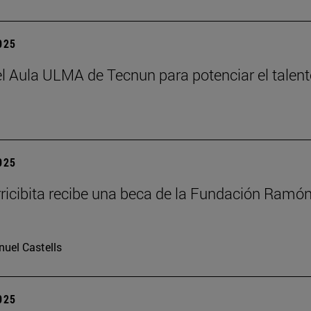
2025
el Aula ULMA de Tecnun para potenciar el talen
2025
rricibita recibe una beca de la Fundación Ramó
uel Castells
2025