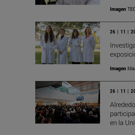
Imagen
TE
26 | 11 | 
Investig
exposici
Imagen
Man
26 | 11 | 
Alrededo
particip
en la Un