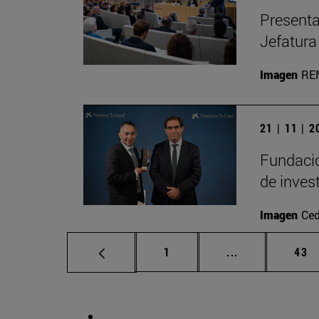
Presenta
Jefatura
Imagen
RE
21 | 11 | 
Fundació
de inves
Imagen
Ced
Página
Páginas interm
Pág
1
...
43