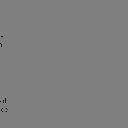
la
n
dad
 de