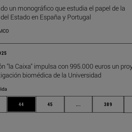
do un monográfico que estudia el papel de la
 del Estado en España y Portugal
MCO
2025
n "la Caixa" impulsa con 995.000 euros un pro
tigación biomédica de la Universidad
ida
edias Use TAB para desplazarse.
ina
Página
Página
Páginas intermedias Us
Página
44
45
...
389