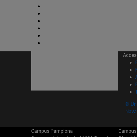
Acces
© Uni
Nava
Campus Pamplona
Campus 