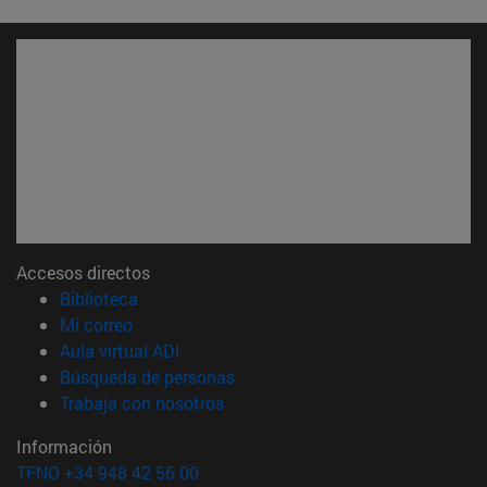
Accesos directos
(abre en nueva ventana)
Biblioteca
(abre en nueva ventana)
Mi correo
(abre en nueva ventana)
Aula virtual ADI
(abre en nueva ventana)
Búsqueda de personas
(abre en nueva ventana)
Trabaja con nosotros
Información
TFNO +34 948 42 56 00