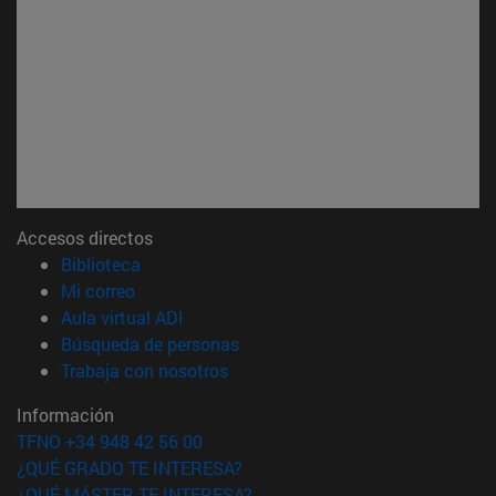
Accesos directos
(abre en nueva ventana)
Biblioteca
(abre en nueva ventana)
Mi correo
(abre en nueva ventana)
Aula virtual ADI
(abre en nueva ventana)
Búsqueda de personas
(abre en nueva ventana)
Trabaja con nosotros
Información
TFNO +34 948 42 56 00
¿QUÉ GRADO TE INTERESA?
¿QUÉ MÁSTER TE INTERESA?