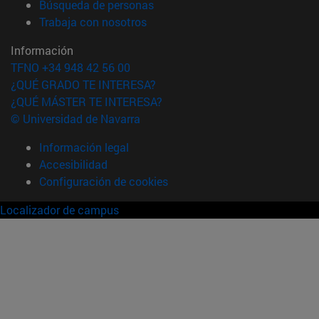
(abre en nueva ventana)
Búsqueda de personas
(abre en nueva ventana)
Trabaja con nosotros
Información
TFNO +34 948 42 56 00
¿QUÉ GRADO TE INTERESA?
¿QUÉ MÁSTER TE INTERESA?
© Universidad de Navarra
Información legal
Accesibilidad
Configuración de cookies
Localizador de campus