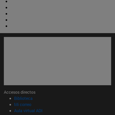
Accesos directos
(abre en nueva ventana)
Biblioteca
(abre en nueva ventana)
Mi correo
(abre en nueva ventana)
Aula virtual ADI