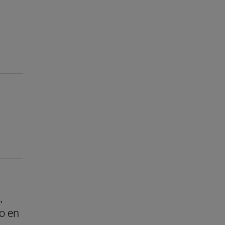
,
o en