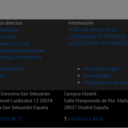
os directos
Información
(abre en nueva ventana)
Biblioteca
TFNO +34 948 42 56 00
(abre en nueva ventana)
Mi correo
¿QUÉ GRADO TE INTERESA?
(abre en nueva ventana)
Aula virtual ADI
¿QUÉ MÁSTER TE INTERESA
(abre en nueva ventana)
Búsqueda de personas
(abre en nueva ventana)
Trabaja con nosotros
versidad de
Información legal
rra
Accesibilidad
Configuración de coo
Donostia-San Sebastián
Campus Madrid
anuel Lardizabal 13 20018
Calle Marquesado de Sta. Marta
a-San Sebastián España
28027 Madrid España
43 21 98 77
T.
+34 914 51 43 41