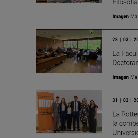
Filosofí
Imagen
Man
28 | 03 | 
La Facult
Doctoran
Imagen
Man
31 | 03 | 
La Rott
la compe
Universi