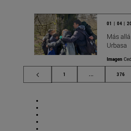
01 | 04 | 
Más allá
Urbasa
Imagen
Ced
Página
Páginas intermed
Págin
1
...
376