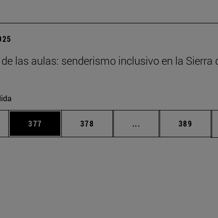
2025
 de las aulas: senderismo inclusivo en la Sierra 
ida
ias Use TAB para desplazarse.
a
Página
Página
Páginas intermedias 
Página
377
378
...
389