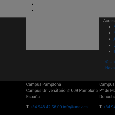
Acces
© Uni
Nava
Campus Pamplona
Campus 
Campus Universitario 31009 Pamplona
Pº de M
España
Donosti
T.
+34 948 42 56 00
info@unav.es
T.
+34 9