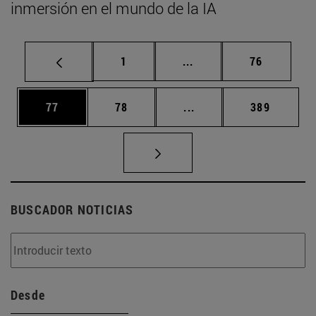
inmersión en el mundo de la IA
Página
Páginas intermedias Us
Página
1
...
76
Página
Página
Páginas intermedias U
Página
77
78
...
389
BUSCADOR NOTICIAS
Desde