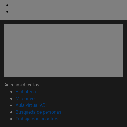
Accesos directos
(abre en nueva ventana)
Biblioteca
(abre en nueva ventana)
Mi correo
(abre en nueva ventana)
Aula virtual ADI
(abre en nueva ventana)
Búsqueda de personas
(abre en nueva ventana)
Trabaja con nosotros