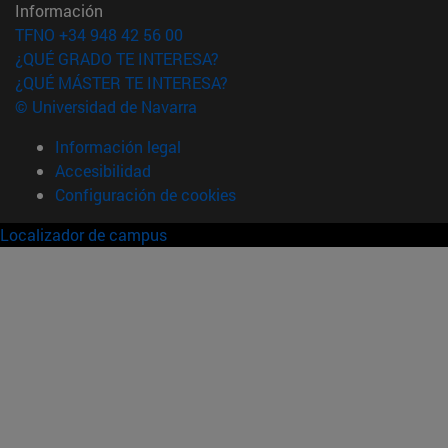
Información
TFNO +34 948 42 56 00
¿QUÉ GRADO TE INTERESA?
¿QUÉ MÁSTER TE INTERESA?
© Universidad de Navarra
Información legal
Accesibilidad
Configuración de cookies
Localizador de campus