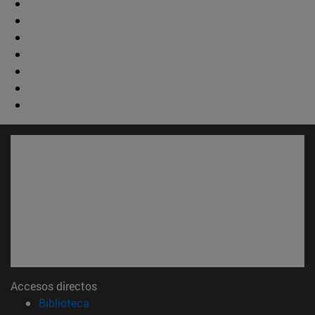
Accesos directos
(abre en nueva ventana)
Biblioteca