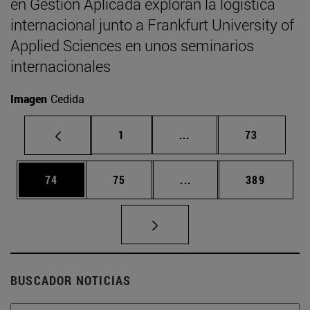
en Gestión Aplicada exploran la logística
internacional junto a Frankfurt University of
Applied Sciences en unos seminarios
internacionales
Imagen
Cedida
Página
Páginas intermedias Us
Página
1
...
73
Página
Página
Páginas intermedias U
Página
74
75
...
389
BUSCADOR NOTICIAS