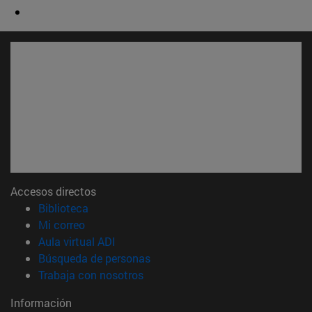
Accesos directos
(abre en nueva ventana)
Biblioteca
(abre en nueva ventana)
Mi correo
(abre en nueva ventana)
Aula virtual ADI
(abre en nueva ventana)
Búsqueda de personas
(abre en nueva ventana)
Trabaja con nosotros
Información