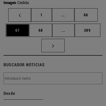
Imagen
Cedida
Página
Páginas intermedias Us
Página
1
...
66
Página
Página
Páginas intermedias U
Página
67
68
...
389
BUSCADOR NOTICIAS
Desde