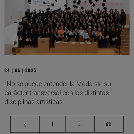
24 | 06 | 2025
“No se puede entender la Moda sin su
carácter transversal con las distintas
disciplinas artísticas”
Página
Páginas intermedias Us
Página
1
...
62