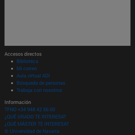
Accesos directos
(abre en nueva ventana)
Biblioteca
(abre en nueva ventana)
Mi correo
(abre en nueva ventana)
Aula virtual ADI
(abre en nueva ventana)
Búsqueda de personas
(abre en nueva ventana)
Trabaja con nosotros
Información
TFNO +34 948 42 56 00
¿QUÉ GRADO TE INTERESA?
¿QUÉ MÁSTER TE INTERESA?
© Universidad de Navarra