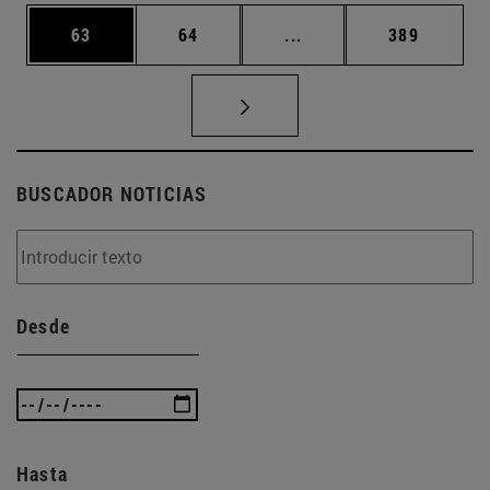
Página
Página
Páginas intermedias U
Página
63
64
...
389
BUSCADOR NOTICIAS
Desde
Hasta